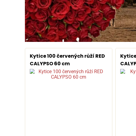
Kytice 100 červených růží RED
Kytice
CALYPSO 60 cm
CALYP