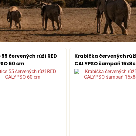
 55 červených růží RED
Krabička červených růž
SO 60 cm
CALYPSO šampaň 15x8