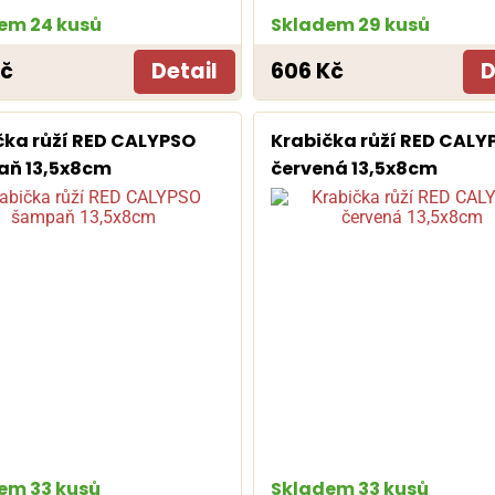
em 24 kusů
Skladem 29 kusů
Kč
Detail
606 Kč
D
čka růží RED CALYPSO
Krabička růží RED CALY
ň 13,5x8cm
červená 13,5x8cm
em 33 kusů
Skladem 33 kusů