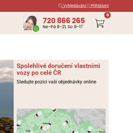
Vyhledávání
Přihlášení
0
720 866 265
Ne–Pá 8–21, So 9–17
Spolehlivé doručení vlastními
vozy po celé ČR
Sledujte pozici vaší objednávky online