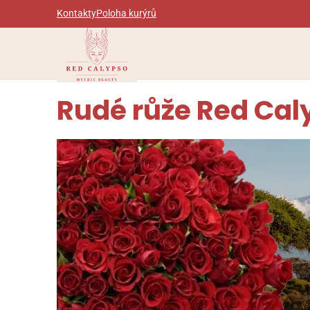
Kontakty
Poloha kurýrů
Rudé růže Red Cal