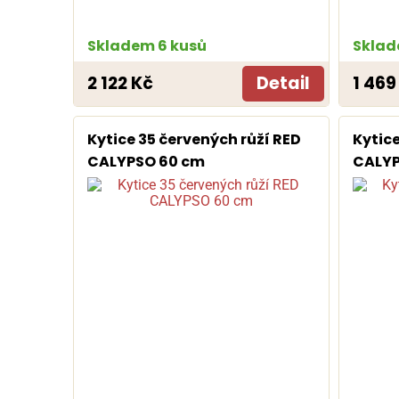
Skladem 6 kusů
Sklad
2 122 Kč
Detail
1 469
Kytice 35 červených růží RED
Kytice
CALYPSO 60 cm
CALYP