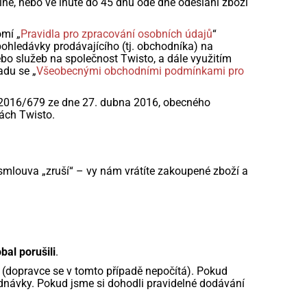
ine, nebo ve lhůtě do 45 dnů ode dne odeslání zboží
omí „
Pravidla pro zpracování osobních údajů
“
ohledávky prodávajícího (tj. obchodníka) na
bo služeb na společnost Twisto, a dále využitím
adu se „
Všeobecnými obchodními podmínkami pro
 2016/679 ze dne 27. dubna 2016, obecného
ách Twisto.
 smlouva „zruší“ – vy nám vrátíte zakoupené zboží a
bal porušili
.
 (dopravce se v tomto případě nepočítá). Pokud
ednávky. Pokud jsme si dohodli pravidelné dodávání