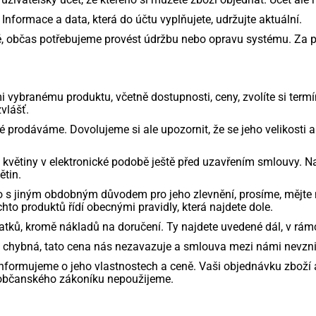
 Informace a data, která do účtu vyplňujete, udržujte aktuální.
itě, občas potřebujeme provést údržbu nebo opravu systému. Za
i vybranému produktu, včetně dostupnosti, ceny, zvolíte si term
vlášť.
é prodáváme. Dovolujeme si ale upozornit, že se jeho velikosti
 květiny v elektronické podobě ještě před uzavřením smlouvy. 
ětin.
bo s jiným obdobným důvodem pro jeho zlevnění, prosíme, mějt
hto produktů řídí obecnými pravidly, která najdete dole.
tků, kromě nákladů na doručení. Ty najdete uvedené dál, v rám
ě chybná, tato cena nás nezavazuje a smlouva mezi námi nevzni
nformujeme o jeho vlastnostech a ceně. Vaši objednávku zboží 
 občanského zákoníku nepoužijeme.