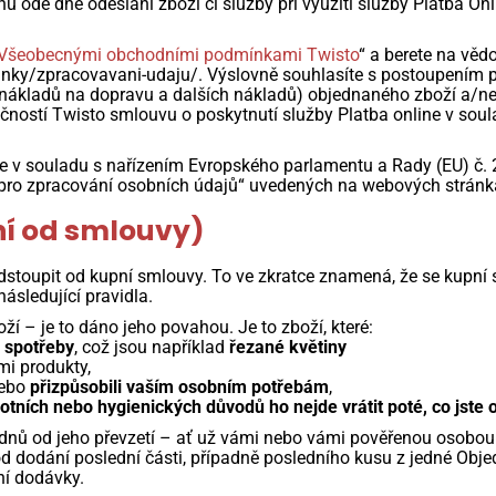
 ode dne odeslání zboží či služby při využití služby Platba Onl
Všeobecnými obchodními podmínkami Twisto
“ a berete na věd
nky/zpracovavani-udaju/. Výslovně souhlasíte s postoupením p
 nákladů na dopravu a dalších nákladů) objednaného zboží a/ne
ečností Twisto smlouvu o poskytnutí služby Platba online v soul
e v souladu s nařízením Evropského parlamentu a Rady (EU) č.
l pro zpracování osobních údajů“ uvedených na webových stránk
ní od smlouvy)
odstoupit od kupní smlouvy. To ve zkratce znamená, že se kupní
ásledující pravidla.
í – je to dáno jeho povahou. Je to zboží, které:
 spotřeby
, což jsou například
řezané květiny
mi produkty,
ebo
přizpůsobili vaším osobním potřebám
,
ních nebo hygienických důvodů ho nejde vrátit poté, co jste o
4 dnů od jeho převzetí – ať už vámi nebo vámi pověřenou osobou
 od dodání poslední části, případně posledního kusu z jedné Obj
ní dodávky.