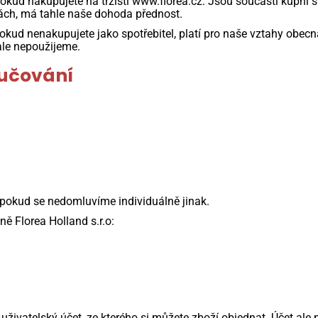
kud nakupujete na tržišti www.florea.cz. Jsou součástí kupní s
ách, má tahle naše dohoda přednost.
Pokud nenakupujete jako spotřebitel, platí pro naše vztahy obec
ale nepoužijeme.
ručování
 pokud se nedomluvíme individuálně jinak.
ě Florea Holland s.r.o:
 uživatelský účet, ze kterého si můžete zboží objednat. Účet ale n