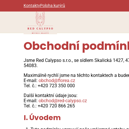
Kontakty
Poloha kurýrů
Obchodní podmín
Jsme Red Calypso s.r.o., se sídlem Skalická 1427, 
54083.
Maximálně rychlí jsme na těchto kontaktech a budem
E-mail:
obchod@florea.cz
Tel. č.: +420 723 350 000
Další kontaktní údaje jsou:
E-mail:
obchod@red-calypso.cz
Tel. č.: +420 720 866 265
I. Úvodem