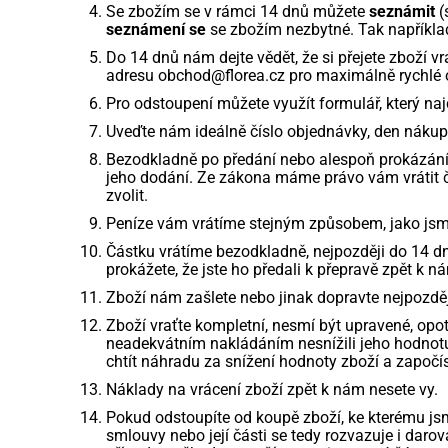
Se zbožím se v rámci 14 dnů můžete
seznámit
(
seznámení se
se zbožím nezbytné. Tak například 
Do 14 dnů nám dejte vědět, že si přejete zboží v
adresu obchod@florea.cz pro maximálně rychlé 
Pro odstoupení můžete využít formulář, který naj
Uveďte nám ideálně číslo objednávky, den náku
Bezodkladně po předání nebo alespoň prokázání
jeho dodání. Ze zákona máme právo vám vrátit č
zvolit.
Peníze vám vrátíme stejným způsobem, jako jsme 
Částku vrátíme bezodkladně, nejpozději do 14 
prokážete, že jste ho předali k přepravě zpět k n
Zboží nám zašlete nebo jinak dopravte nejpozdě
Zboží vraťte kompletní, nesmí být upravené, op
neadekvátním nakládáním nesnížili jeho hodno
chtít náhradu za snížení hodnoty zboží a započís
Náklady na vrácení zboží zpět k nám nesete vy.
Pokud odstoupíte od koupě zboží, ke kterému jsm
smlouvy nebo její části se tedy rozvazuje i da