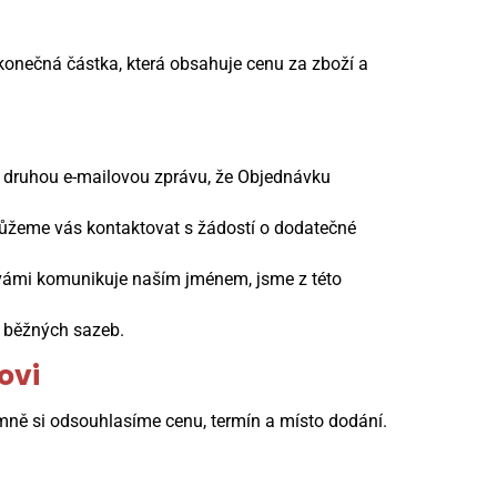
konečná částka, která obsahuje cenu za zboží a
e druhou e-mailovou zprávu, že Objednávku
ůžeme vás kontaktovat s žádostí o dodatečné
 vámi komunikuje naším jménem, jsme z této
d běžných sazeb.
ovi
mně si odsouhlasíme cenu, termín a místo dodání.