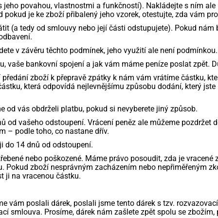
s jeho povahou, vlastnostmi a funkčností). Nakládejte s ním ale p
pokud je ke zboží přibalený jeho vzorek, otestujte, zda vám pro
rátit (a tedy od smlouvy nebo její části odstupujete). Pokud nám
odbavení.
dete v závěru těchto podmínek, jeho využití ale není podmínkou.
pu, vaše bankovní spojení a jak vám máme peníze poslat zpět. 
 předání zboží k přepravě zpátky k nám vám vrátíme částku, k
ástku, která odpovídá nejlevnějšímu způsobu dodání, který jst
od vás obdrželi platbu, pokud si nevyberete jiný způsob.
dnů od vašeho odstoupení. Vrácení peněz ale můžeme pozdržet 
ám – podle toho, co nastane dřív.
ji do 14 dnů od odstoupení.
otřebené nebo poškozené. Máme právo posoudit, zda je vracené 
tu. Pokud zboží nesprávným zacházením nebo nepřiměřeným zk
t ji na vracenou částku.
e vám poslali dárek, poslali jsme tento dárek s tzv. rozvazova
rovací smlouva. Prosíme, dárek nám zašlete zpět spolu se zboží