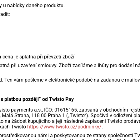
y u nabídky daného produktu.
adit:
 cena je splatná při převzetí zboží.
latná při uzavření smlouvy. Zboží zasíláme a lhůty pro dodání n
. Ten vám pošleme v elektronické podobě na zadanou e-mailov
s platbou později” od Twisto Pay
wisto payments a.s., IČO: 01615165, zapsaná v obchodním rejs
 Malá Strana, 118 00 Praha 1 („Twisto“). Spočívá v odložení pla
o na žádost kupujícího a její následné zaplacení Twisto prodáv
kách Twisto
https://www.twisto.cz/podminky/
.
zprostředkovanou námi a poskytovanou ze strany společnosti Twi