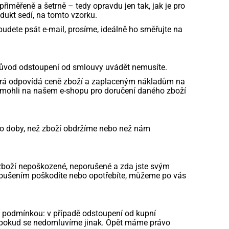
řiměřeně a šetrně – tedy opravdu jen tak, jak je pro
dukt sedí, na tomto vzorku.
 budete psát e-mail, prosíme, ideálně ho směřujte na
Důvod odstoupení od smlouvy uvádět nemusíte.
terá odpovídá ceně zboží a zaplaceným nákladům na
e mohli na našem e-shopu pro doručení daného zboží
do doby, než zboží obdržíme nebo než nám
zboží nepoškozené, neporušené a zda jste svým
oušením poškodíte nebo opotřebíte, můžeme po vás
cí podmínkou: v případě odstoupení od kupní
m, pokud se nedomluvíme jinak. Opět máme právo