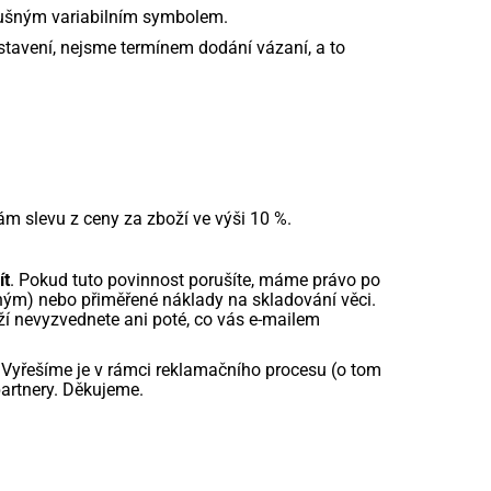
slušným variabilním symbolem.
tavení, nejsme termínem dodání vázaní, a to
 slevu z ceny za zboží ve výši 10 %.
ít
. Pokud tuto povinnost porušíte, máme právo po
ným) nebo přiměřené náklady na skladování věci.
ží nevyzvednete ani poté, co vás e-mailem
. Vyřešíme je v rámci reklamačního procesu (o tom
partnery. Děkujeme.