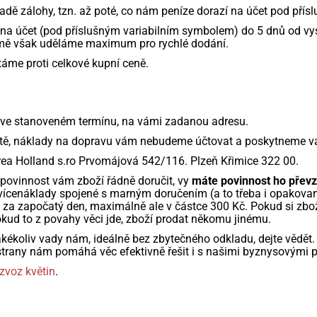
dě zálohy, tzn. až poté, co nám peníze dorazí na účet pod pří
na účet (pod příslušným variabilním symbolem) do 5 dnů od vys
mě však uděláme maximum pro rychlé dodání.
táme proti celkové kupní ceně.
 ve stanoveném termínu, na vámi zadanou adresu.
tě, náklady na dopravu vám nebudeme účtovat a poskytneme vám
rea Holland s.ro Prvomájová 542/116. Plzeň Křimice 322 00.
 povinnost vám zboží řádně doručit, vy
máte povinnost ho převz
t vícenáklady spojené s marným doručením (a to třeba i opakova
 za započatý den, maximálně ale v částce 300 Kč. Pokud si zbo
ud to z povahy věci jde, zboží prodat někomu jinému.
jakékoliv vady nám, ideálně bez zbytečného odkladu, dejte vědět
strany nám pomáhá věc efektivně řešit i s našimi byznysovými 
zvoz květin
.