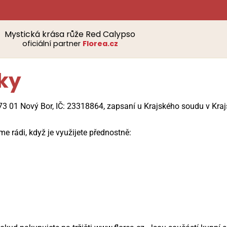
Mystická krása růže Red Calypso
oficiální partner
Florea.cz
ky
473 01 Nový Bor, IČ: 23318864, zapsaní u Krajského soudu v Kra
e rádi, když je využijete přednostně: