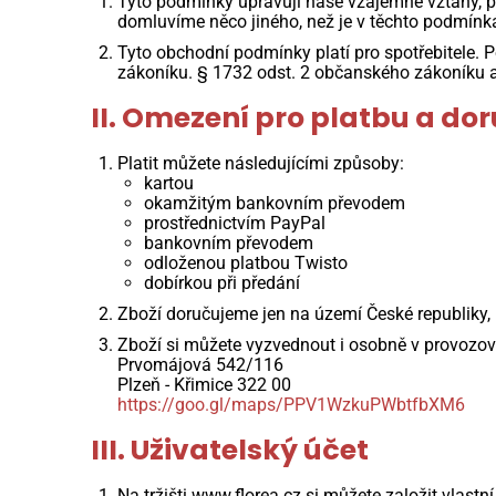
Tyto podmínky upravují naše vzájemné vztahy, po
domluvíme něco jiného, než je v těchto podmínk
Tyto obchodní podmínky platí pro spotřebitele. 
zákoníku. § 1732 odst. 2 občanského zákoníku 
II. Omezení pro platbu a do
Platit můžete následujícími způsoby:
kartou
okamžitým bankovním převodem
prostřednictvím PayPal
bankovním převodem
odloženou platbou Twisto
dobírkou při předání
Zboží doručujeme jen na území České republiky,
Zboží si můžete vyzvednout i osobně v provozovn
Prvomájová 542/116
Plzeň - Křimice 322 00
https://goo.gl/maps/PPV1WzkuPWbtfbXM6
III. Uživatelský účet
Na tržišti www.florea.cz si můžete založit vlastní