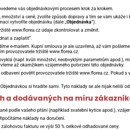
 Provedeme vás objednávkovým procesem krok za krokem.
 množství a ceně, zvolíte způsob dopravy a tím se vám ukáže i 
mací vytvoříte objednávku (dále „
Objednávka
“).
žiště www.florea.cz údaje zkontrolovat a změnit.
nat a zaplatit”.
rdíme e-mailem. Kupní smlouva je ale uzavřená, až vám pošlem
ím provozovatele tržiště www.florea.cz.
yklá (např. kvůli množství, neobvyklým parametrům apod.), m
avřeme až okamžikem vzájemného potvrzení této objednávky.
odbavení pověřit provozovatele tržiště www.florea.cz. Pokud s
Objednávkou si hradíte sami. Tyto náklady se ale nijak neliší o
ých a dodávaných na míru zákazník
né podle vašeho přání (například svatební kytice apod.), vzáje
řipočítáme náklady na doručení.
 zálohovou fakturu ve výši 50 % celkově odhadované ceny.