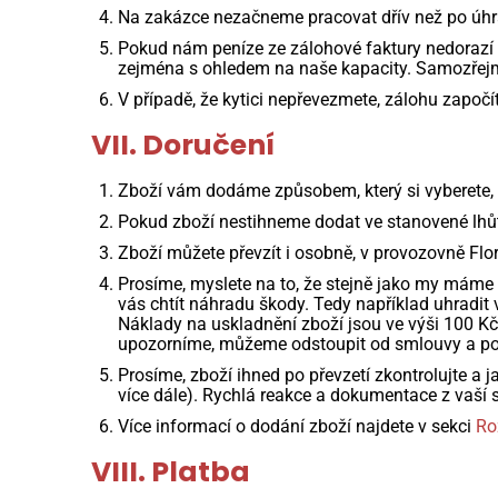
Na zakázce nezačneme pracovat dřív než po úhra
Pokud nám peníze ze zálohové faktury nedorazí 
zejména s ohledem na naše kapacity. Samozřej
V případě, že kytici nepřevezmete, zálohu započí
VII. Doručení
Zboží vám dodáme způsobem, který si vyberete,
Pokud zboží nestihneme dodat ve stanovené lhů
Zboží můžete převzít i osobně, v provozovně Flo
Prosíme, myslete na to, že stejně jako my máme
vás chtít náhradu škody. Tedy například uhradi
Náklady na uskladnění zboží jsou ve výši 100 Kč
upozorníme, můžeme odstoupit od smlouvy a pok
Prosíme, zboží ihned po převzetí zkontrolujte a 
více dále). Rychlá reakce a dokumentace z vaší 
Více informací o dodání zboží najdete v sekci
Ro
VIII. Platba