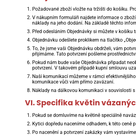
Požadované zboží vložte na tržišti do košíku.
V nákupním formuláři najdete informace o zboží,
náklady na jeho dodání. Na základě těchto infor
Před odesláním Objednávky si můžete v košíku tr
Objednávku odešlete proklikem na tlačítko „Objed
To, že jsme vaši Objednávku obdrželi, vám potv
přijímáme. Tato potvrzení pošleme prostřednictv
Pokud nám bude vaše Objednávka připadat neobv
potvrzení. V takovém případě kupní smlouvu uz
Naší komunikací můžeme v rámci efektivnějšího 
komunikace vůči vám přímo zavázaní.
Náklady na dálkovou komunikaci v souvislosti s 
VI. Specifika květin vázan
Pokud se domluvíme na květině speciálně naváza
Kytici dopředu naceníme odhadem, k této ceně p
Po nacenění a potvrzení zakázky vám vystavíme