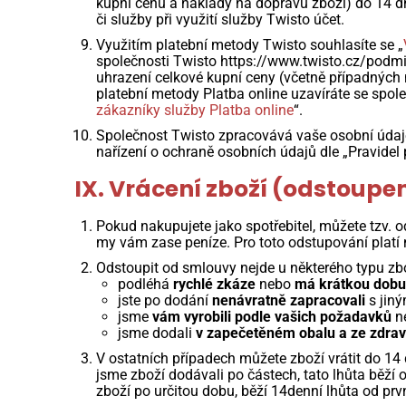
kupní cenu a náklady na dopravu zboží) do 14 dnů
či služby při využití služby Twisto účet.
Využitím platební metody Twisto souhlasíte se „
společnosti Twisto https://www.twisto.cz/podmi
uhrazení celkové kupní ceny (včetně případných
platební metody Platba online uzavíráte se spol
zákazníky služby Platba online
“.
Společnost Twisto zpracovává vaše osobní údaj
nařízení o ochraně osobních údajů dle „Pravide
IX. Vrácení zboží (odstoupe
Pokud nakupujete jako spotřebitel, můžete tzv. 
my vám zase peníze. Pro toto odstupování platí n
Odstoupit od smlouvy nejde u některého typu zbož
podléhá
rychlé zkáze
nebo
má krátkou dobu
jste po dodání
nenávratně zapracovali
s jiný
jsme
vám vyrobili podle vašich požadavků
n
jsme dodali
v zapečetěném obalu a ze zdravot
V ostatních případech můžete zboží vrátit do 1
jsme zboží dodávali po částech, tato lhůta běží
zboží po určitou dobu, běží 14denní lhůta od prv