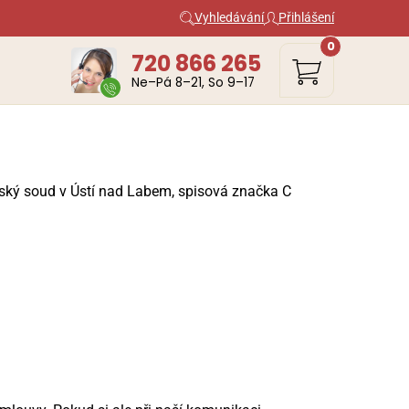
Vyhledávání
Přihlášení
0
720 866 265
Ne–Pá 8–21, So 9–17
jský soud v Ústí nad Labem, spisová značka C