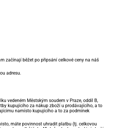
ám začínají běžet po připsání celkové ceny na náš
ou adresu.
tříku vedeném Městským soudem v Praze, oddíl B,
tby kupujícího za nákup zboží u prodávajícího, a to
ajícímu namísto kupujícího a to za podmínek
sto, máte povinnost uhradit platbu (tj. celkovou