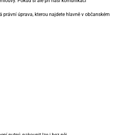
mlouvy. Pokud si ale při naší komunikaci
ná právní úprava, kterou najdete hlavně v občanském
ení nutný, nakoupit lze i bez něj.