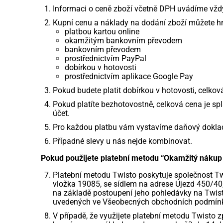
Informaci o ceně zboží včetně DPH uvádíme vžd
Kupní cenu a náklady na dodání zboží můžete hr
platbou kartou online
okamžitým bankovním převodem
bankovním převodem
prostřednictvím PayPal
dobírkou v hotovosti
prostřednictvím aplikace Google Pay
Pokud budete platit dobírkou v hotovosti, celková
Pokud platíte bezhotovostně, celková cena je sp
účet.
Pro každou platbu vám vystavíme daňový doklad
Případné slevy u nás nejde kombinovat.
Pokud použijete platební metodu “Okamžitý nákup 
Platební metodu Twisto poskytuje společnost T
vložka 19085, se sídlem na adrese Újezd 450/40,
na základě postoupení jeho pohledávky na Twist
uvedených ve Všeobecných obchodních podmín
V případě, že využijete platební metodu Twisto 