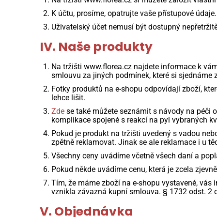
K účtu, prosíme, opatrujte vaše přístupové údaje.
Uživatelský účet nemusí být dostupný nepřetrž
IV. Naše produkty
Na tržišti www.florea.cz najdete informace k vám
smlouvu za jiných podmínek, které si sjednáme z
Fotky produktů na e-shopu odpovídají zboží, kter
lehce lišit.
Zde
se také můžete seznámit s návody na péči o
komplikace spojené s reakcí na pyl vybraných kv
Pokud je produkt na tržišti uvedený s vadou ne
zpětně reklamovat. Jinak se ale reklamace i u těc
Všechny ceny uvádíme včetně všech daní a popla
Pokud někde uvádíme cenu, která je zcela zjevn
Tím, že máme zboží na e-shopu vystavené, vás i
vznikla závazná kupní smlouva. § 1732 odst. 2
V. Objednávka