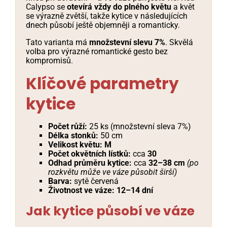
Calypso se
otevírá vždy do plného květu
a květ
se výrazně zvětší, takže kytice v následujících
dnech působí ještě objemněji a romanticky.
Tato varianta má
množstevní slevu 7%
. Skvělá
volba pro výrazné romantické gesto bez
kompromisů.
Klíčové parametry
kytice
Počet růží:
25 ks (množstevní sleva 7%)
Délka stonků:
50 cm
Velikost květu:
M
Počet okvětních lístků:
cca
30
Odhad průměru kytice:
cca
32–38 cm
(po
rozkvětu může ve váze působit širší)
Barva:
sytě červená
Životnost ve váze:
12–14 dní
Jak kytice působí ve váze