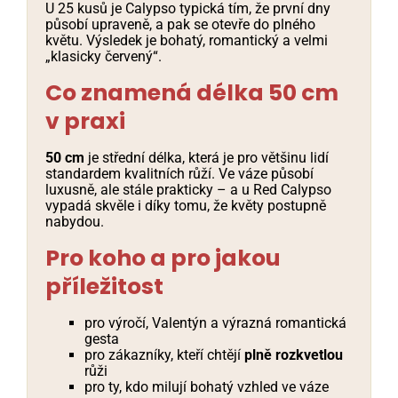
U 25 kusů je Calypso typická tím, že první dny
působí upraveně, a pak se otevře do plného
květu. Výsledek je bohatý, romantický a velmi
„klasicky červený“.
Co znamená délka 50 cm
v praxi
50 cm
je střední délka, která je pro většinu lidí
standardem kvalitních růží. Ve váze působí
luxusně, ale stále prakticky – a u Red Calypso
vypadá skvěle i díky tomu, že květy postupně
nabydou.
Pro koho a pro jakou
příležitost
pro výročí, Valentýn a výrazná romantická
gesta
pro zákazníky, kteří chtějí
plně rozkvetlou
růži
pro ty, kdo milují bohatý vzhled ve váze